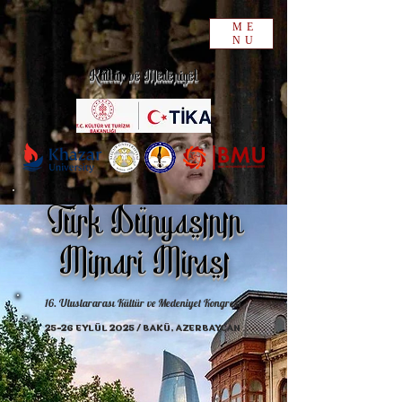
ME
NU
Kültür ve Medeniyet
Türk Dünyasının
Mimari Mirası
16. Uluslararası Kültür ve Medeniyet Kongresi
25-26 EYLÜL 2025 / BAKÜ, AZERBAYCAN